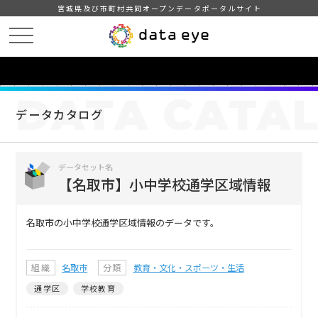
宮城県及び市町村共同オープンデータポータルサイト
HOME
データカタログ
【名取市】小中学校通学区域情報
DATA
CATA
データカタログ
データセット名
【名取市】小中学校通学区域情報
名取市の小中学校通学区域情報のデータです。
組織
名取市
分類
教育・文化・スポーツ・生活
通学区
学校教育