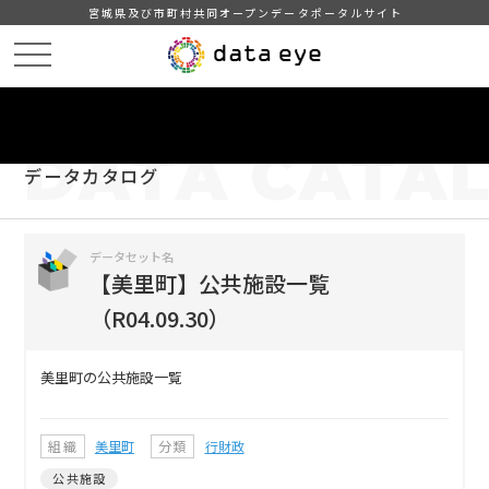
宮城県及び市町村共同オープンデータポータルサイト
HOME
データカタログ
【美里町】公共施設一覧（R04.09.30）
DATA
CATA
データカタログ
データセット名
【美里町】公共施設一覧
（R04.09.30）
美里町の公共施設一覧
組織
美里町
分類
行財政
公共施設