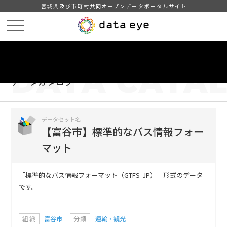
宮城県及び市町村共同オープンデータポータルサイト
HOME
データカタログ
【富谷市】標準的なバス情報フォーマット
DATA
CATA
データカタログ
データセット名
【富谷市】標準的なバス情報フォー
マット
「標準的なバス情報フォーマット（GTFS-JP）」形式のデータ
です。
組織
富谷市
分類
運輸・観光