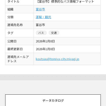
タイトル
【富谷市】標準的なバス情報フォーマット
組織
富谷市
分類
運輸・観光
連絡先名称
富谷市
タグ
バス
交通
公開日
2026年1月8日
最終更新日
2026年1月8日
連絡先メールア
koutsuu@tomiya-city.miyagi.jp
ドレス
データカタログ